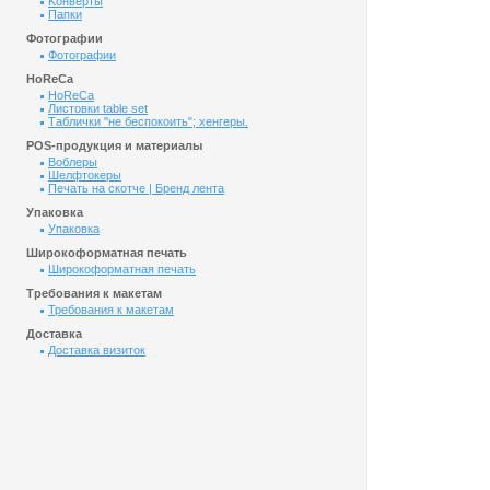
Kонверты
Папки
Фотографии
Фотографии
HoReCa
HoReCa
Листовки table set
Таблички "не беспокоить"; хенгеры.
POS-продукция и материалы
Воблеры
Шелфтокеры
Печать на скотче | Бренд лента
Упаковка
Упаковка
Широкоформатная печать
Широкоформатная печать
Требования к макетам
Требования к макетам
Доставка
Доставка визиток