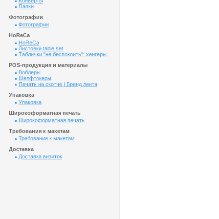
Kонверты
Папки
Фотографии
Фотографии
HoReCa
HoReCa
Листовки table set
Таблички "не беспокоить"; хенгеры.
POS-продукция и материалы
Воблеры
Шелфтокеры
Печать на скотче | Бренд лента
Упаковка
Упаковка
Широкоформатная печать
Широкоформатная печать
Требования к макетам
Требования к макетам
Доставка
Доставка визиток