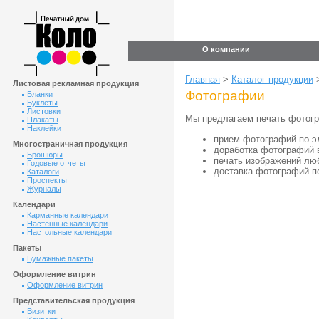
О компании
Главная
>
Каталог продукции
Листовая рекламная продукция
Фотографии
Бланки
Буклеты
Листовки
Мы предлагаем печать фотогр
Плакаты
Наклейки
прием фотографий по э
Многостраничная продукция
доработка фотографий в
Брошюры
печать изображений лю
Годовые отчеты
доставка фотографий по
Каталоги
Проспекты
Журналы
Календари
Карманные календари
Настенные календари
Настольные календари
Пакеты
Бумажные пакеты
Оформление витрин
Оформление витрин
Представительская продукция
Визитки