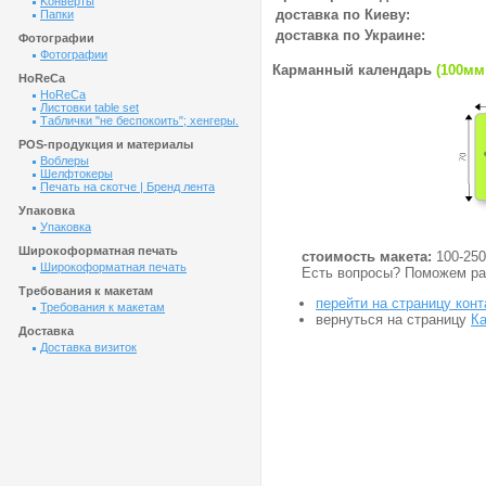
Kонверты
доставка по Киеву:
Папки
доставка по Украине:
Фотографии
Фотографии
Карманный календарь
(100мм
HoReCa
HoReCa
Листовки table set
Таблички "не беспокоить"; хенгеры.
POS-продукция и материалы
Воблеры
Шелфтокеры
Печать на скотче | Бренд лента
Упаковка
Упаковка
Широкоформатная печать
стоимость макета:
100-250
Широкоформатная печать
Есть вопросы? Поможем ра
Требования к макетам
перейти на страницу конт
Требования к макетам
вернуться на страницу
К
Доставка
Доставка визиток