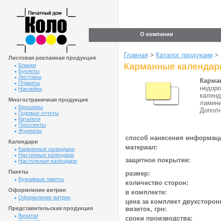
О компании
Главная
>
Каталог продукции
>
Листовая рекламная продукция
Карманные календар
Бланки
Буклеты
Листовки
Карма
Плакаты
недоро
Наклейки
календ
Многостраничная продукция
ламини
Брошюры
Дополн
Годовые отчеты
Каталоги
Проспекты
Журналы
способ нанесения информац
Календари
материал:
Карманные календари
Настенные календари
защитное покрытие:
Настольные календари
Пакеты
размер:
Бумажные пакеты
количество сторон:
Оформление витрин
в комплекте:
Оформление витрин
цена за комплект двухсторон
Представительская продукция
визиток, грн:
Визитки
сроки производства: