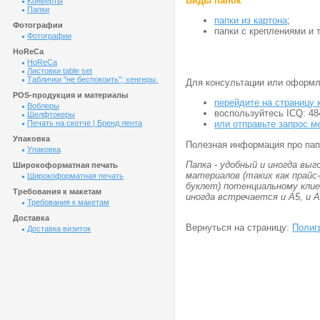
Виды папок
Kонверты
Папки
папки из картона
;
Фотографии
папки с креплениями и 
Фотографии
HoReCa
HoReCa
Листовки table set
Таблички "не беспокоить"; хенгеры.
Для консультации или оформл
POS-продукция и материалы
перейдите на страницу 
Воблеры
воспользуйтесь ICQ: 48
Шелфтокеры
Печать на скотче | Бренд лента
или отправьте запрос 
Упаковка
Полезная информация про пап
Упаковка
Папка - удобный и иногда выг
Широкоформатная печать
материалов (таких как прайс
Широкоформатная печать
буклет) потенциальному клиен
Требования к макетам
иногда встречается и А5, и А
Требования к макетам
Доставка
Вернуться на страницу:
Полиг
Доставка визиток