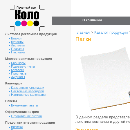
О компании
Главная
>
Каталог продукции
Листовая рекламная продукция
Папки
Бланки
Буклеты
Листовки
Плакаты
Наклейки
Многостраничная продукция
Брошюры
Годовые отчеты
Каталоги
Проспекты
Журналы
Календари
Карманные календари
Настенные календари
Настольные календари
Пакеты
Бумажные пакеты
Оформление витрин
Оформление витрин
В данном разделе представле
логотипа компании и другой 
Представительская продукция
Визитки