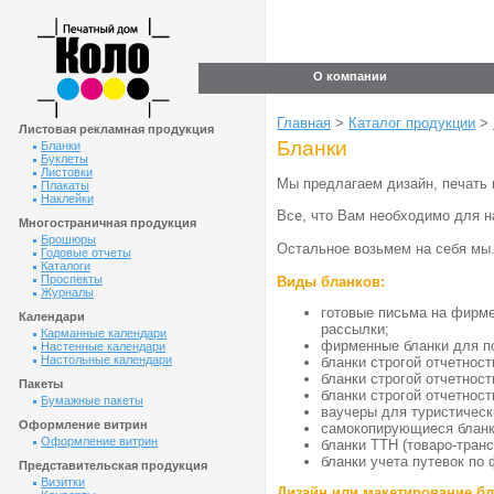
О компании
Главная
>
Каталог продукции
>
Листовая рекламная продукция
Бланки
Бланки
Буклеты
Листовки
Мы предлагаем дизайн, печать 
Плакаты
Наклейки
Все, что Вам необходимо для на
Многостраничная продукция
Брошюры
Остальное возьмем на себя мы
Годовые отчеты
Каталоги
Проспекты
Виды бланков:
Журналы
готовые письма на фирм
Календари
рассылки;
Карманные календари
фирменные бланки для п
Настенные календари
Настольные календари
бланки строгой отчетност
бланки строгой отчетнос
Пакеты
бланки строгой отчетност
Бумажные пакеты
ваучеры для туристическ
Оформление витрин
самокопирующиеся бланк
Оформление витрин
бланки ТТН (товаро-тран
бланки учета путевок по
Представительская продукция
Визитки
Дизайн или макетирование б