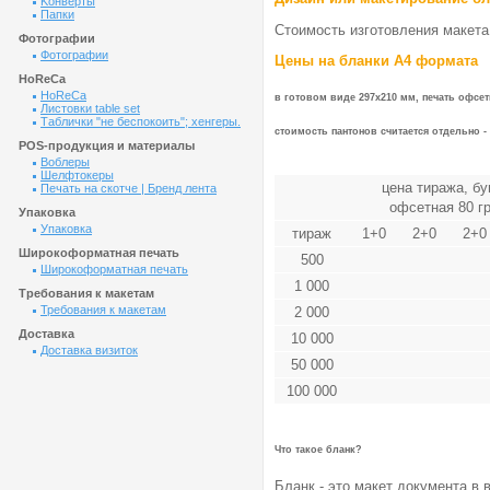
Kонверты
Папки
Стоимость изготовления макета б
Фотографии
Фотографии
Цены на бланки А4 формата
HoReCa
HoReCa
в готовом виде 297х210 мм, печать офсетн
Листовки table set
Таблички "не беспокоить"; хенгеры.
стоимость пантонов считается отдельно - о
POS-продукция и материалы
Воблеры
Шелфтокеры
цена тиража, бу
Печать на скотче | Бренд лента
офсетная 80 г
Упаковка
Упаковка
тираж
1+0
2+0
2+0
Широкоформатная печать
500
Широкоформатная печать
1 000
Требования к макетам
Требования к макетам
2 000
Доставка
10 000
Доставка визиток
50 000
100 000
Что такое бланк?
Бланк - это макет документа в