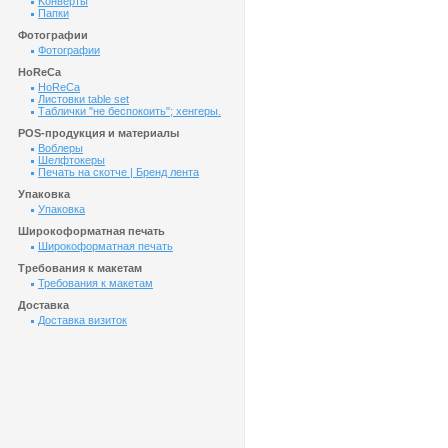
Kонверты
Папки
Фотографии
Фотографии
HoReCa
HoReCa
Листовки table set
Таблички "не беспокоить"; хенгеры.
POS-продукция и материалы
Воблеры
Шелфтокеры
Печать на скотче | Бренд лента
Упаковка
Упаковка
Широкоформатная печать
Широкоформатная печать
Требования к макетам
Требования к макетам
Доставка
Доставка визиток