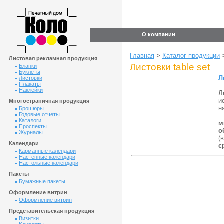
О компании
Главная
>
Каталог продукции
Листовая рекламная продукция
Листовки table set
Бланки
Буклеты
Л
Листовки
Плакаты
Наклейки
Л
и
Многостраничная продукция
н
Брошюры
Годовые отчеты
Каталоги
м
Проспекты
о
Журналы
(
Календари
с
Карманные календари
Настенные календари
Настольные календари
Пакеты
Бумажные пакеты
Оформление витрин
Оформление витрин
Представительская продукция
Визитки