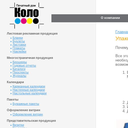
О компании
Главна
Листовая рекламная продукция
Упак
Бланки
Буклеты
Листовки
Почему
Плакаты
Наклейки
Все эт
Многостраничная продукция
необхо
Брошюры
возмож
Годовые отчеты
Каталоги
Проспекты
Журналы
Календари
Карманные календари
Настенные календари
Настольные календари
Пакеты
Бумажные пакеты
Оформление витрин
Оформление витрин
Представительская продукция
Визитки