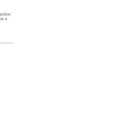
робок;
ов и