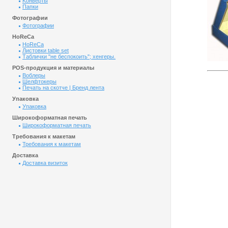
Kонверты
Папки
Фотографии
Фотографии
HoReCa
HoReCa
Листовки table set
Таблички "не беспокоить"; хенгеры.
POS-продукция и материалы
Воблеры
Шелфтокеры
Печать на скотче | Бренд лента
Упаковка
Упаковка
Широкоформатная печать
Широкоформатная печать
Требования к макетам
Требования к макетам
Доставка
Доставка визиток