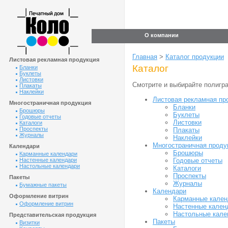
О компании
Главная
>
Каталог продукции
Листовая рекламная продукция
Каталог
Бланки
Буклеты
Листовки
Смотрите и выбирайте полигр
Плакаты
Наклейки
Листовая рекламная пр
Многостраничная продукция
Бланки
Брошюры
Буклеты
Годовые отчеты
Листовки
Каталоги
Проспекты
Плакаты
Журналы
Наклейки
Многостраничная проду
Календари
Брошюры
Карманные календари
Годовые отчеты
Настенные календари
Настольные календари
Каталоги
Проспекты
Пакеты
Журналы
Бумажные пакеты
Календари
Оформление витрин
Карманные кален
Оформление витрин
Настенные кален
Настольные кале
Представительская продукция
Пакеты
Визитки