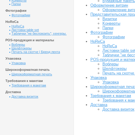
Бумажные пакет
Kонверты
Папки
Оформление витрин
Оформление вит
Фотографии
Представительская про
Фотографии
Визитки
HoReCa
Kонверты
HoReCa
Папки
Листовки table set
Фотографии
Таблички "не беспокоить"; хенгеры.
Фотографии
POS-продукция и материалы
HoReCa
Воблеры
HoReCa
Шелфтокеры
Листовки table se
Печать на скотче | Бренд лента
Таблички "не бесп
Упаковка
POS-продукция и мате
Упаковка
Воблеры
Шелфтокеры
Широкоформатная печать
Печать на скотче
Широкоформатная печать
Упаковка
Требования к макетам
Упаковка
Требования к макетам
Широкоформатная печа
Широкоформатна
Доставка
Требования к макетам
Доставка визиток
Требования к мак
Доставка
Доставка визиток