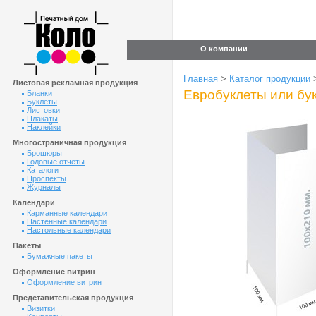
О компании
Главная
>
Каталог продукции
Листовая рекламная продукция
Евробуклеты или бук
Бланки
Буклеты
Листовки
Плакаты
Наклейки
Многостраничная продукция
Брошюры
Годовые отчеты
Каталоги
Проспекты
Журналы
Календари
Карманные календари
Настенные календари
Настольные календари
Пакеты
Бумажные пакеты
Оформление витрин
Оформление витрин
Представительская продукция
Визитки