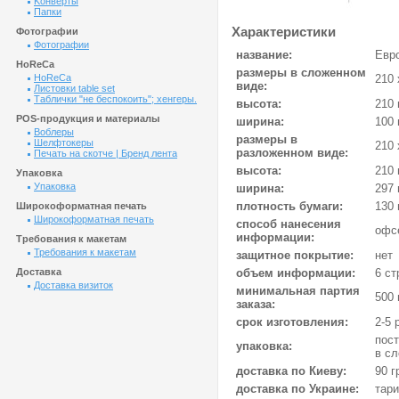
Kонверты
Папки
Характеристики
Фотографии
Фотографии
название:
Евро
HoReCa
размеры в сложенном
HoReCa
210 
виде:
Листовки table set
Таблички "не беспокоить"; хенгеры.
высота:
210
POS-продукция и материалы
ширина:
100
Воблеры
размеры в
Шелфтокеры
210 
разложенном виде:
Печать на скотче | Бренд лента
высота:
210
Упаковка
Упаковка
ширина:
297
плотность бумаги:
130 
Широкоформатная печать
Широкоформатная печать
способ нанесения
офс
информации:
Требования к макетам
Требования к макетам
защитное покрытие:
нет
Доставка
объем информации:
6 ст
Доставка визиток
минимальная партия
500
заказа:
срок изготовления:
2-5 
пост
упаковка:
в с
доставка по Киеву:
90 г
доставка по Украине:
тар