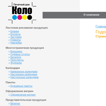
О компании
Главна
Листовая рекламная продукция
Годо
Бланки
Буклеты
Страни
Листовки
Плакаты
Наклейки
Многостраничная продукция
Брошюры
Годовые отчеты
Каталоги
Проспекты
Журналы
Календари
Карманные календари
Настенные календари
Настольные календари
Пакеты
Бумажные пакеты
Оформление витрин
Оформление витрин
Представительская продукция
Визитки