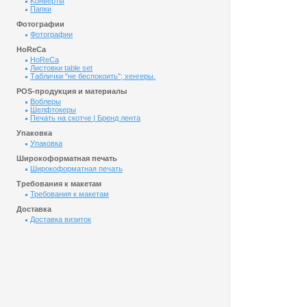
Kонверты
Папки
Фотографии
Фотографии
HoReCa
HoReCa
Листовки table set
Таблички "не беспокоить"; хенгеры.
POS-продукция и материалы
Воблеры
Шелфтокеры
Печать на скотче | Бренд лента
Упаковка
Упаковка
Широкоформатная печать
Широкоформатная печать
Требования к макетам
Требования к макетам
Доставка
Доставка визиток