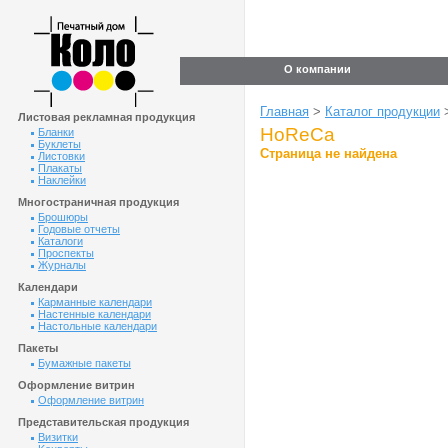
О компании
Главная
>
Каталог продукции
Листовая рекламная продукция
HoReCa
Бланки
Буклеты
Страница не найдена
Листовки
Плакаты
Наклейки
Многостраничная продукция
Брошюры
Годовые отчеты
Каталоги
Проспекты
Журналы
Календари
Карманные календари
Настенные календари
Настольные календари
Пакеты
Бумажные пакеты
Оформление витрин
Оформление витрин
Представительская продукция
Визитки