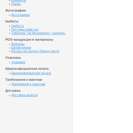
Kонверты
Папки
Фотографии
Фотографии
HoReCa
HoReCa
Листовки table set
Таблички "не беспокоить"; хенгеры.
POS-продукция и материалы
Воблеры
Шелфтокеры
Печать на скотче | Бренд лента
Упаковка
Упаковка
Широкоформатная печать
Широкоформатная печать
Требования к макетам
Требования к макетам
Доставка
Доставка визиток