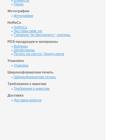
Kонверты
Папки
Фотографии
Фотографии
HoReCa
HoReCa
Листовки table set
Таблички "не беспокоить"; хенгеры.
POS-продукция и материалы
Воблеры
Шелфтокеры
Печать на скотче | Бренд лента
Упаковка
Упаковка
Широкоформатная печать
Широкоформатная печать
Требования к макетам
Требования к макетам
Доставка
Доставка визиток