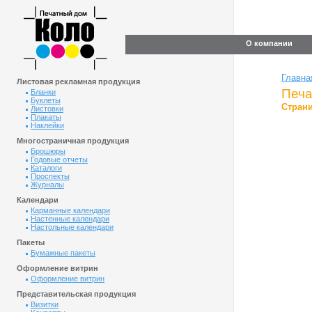
О компании
Главна
Листовая рекламная продукция
Печа
Бланки
Буклеты
Страни
Листовки
Плакаты
Наклейки
Многостраничная продукция
Брошюры
Годовые отчеты
Каталоги
Проспекты
Журналы
Календари
Карманные календари
Настенные календари
Настольные календари
Пакеты
Бумажные пакеты
Оформление витрин
Оформление витрин
Представительская продукция
Визитки