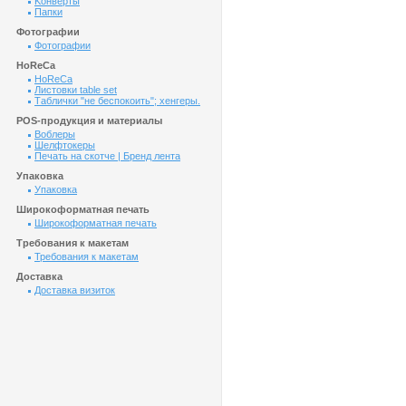
Kонверты
Папки
Фотографии
Фотографии
HoReCa
HoReCa
Листовки table set
Таблички "не беспокоить"; хенгеры.
POS-продукция и материалы
Воблеры
Шелфтокеры
Печать на скотче | Бренд лента
Упаковка
Упаковка
Широкоформатная печать
Широкоформатная печать
Требования к макетам
Требования к макетам
Доставка
Доставка визиток