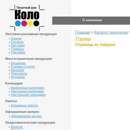
О компании
Главная
>
Каталог продукции
Листовая рекламная продукция
Папки
Бланки
Буклеты
Страница не найдена
Листовки
Плакаты
Наклейки
Многостраничная продукция
Брошюры
Годовые отчеты
Каталоги
Проспекты
Журналы
Календари
Карманные календари
Настенные календари
Настольные календари
Пакеты
Бумажные пакеты
Оформление витрин
Оформление витрин
Представительская продукция
Визитки