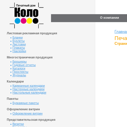
О компании
Главна
Листовая рекламная продукция
Печа
Бланки
Буклеты
Страни
Листовки
Плакаты
Наклейки
Многостраничная продукция
Брошюры
Годовые отчеты
Каталоги
Проспекты
Журналы
Календари
Карманные календари
Настенные календари
Настольные календари
Пакеты
Бумажные пакеты
Оформление витрин
Оформление витрин
Представительская продукция
Визитки