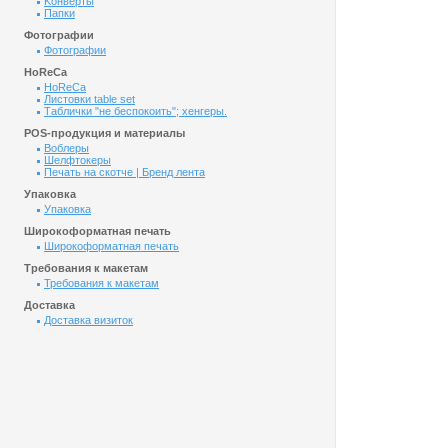
Kонверты
Папки
Фотографии
Фотографии
HoReCa
HoReCa
Листовки table set
Таблички "не беспокоить"; хенгеры.
POS-продукция и материалы
Воблеры
Шелфтокеры
Печать на скотче | Бренд лента
Упаковка
Упаковка
Широкоформатная печать
Широкоформатная печать
Требования к макетам
Требования к макетам
Доставка
Доставка визиток