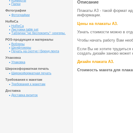
Kонверты
Описание
Папки
Плакаты А3 - такой формат и
Фотографии
информации.
Фотографии
HoReCa
Цены на плакаты А3.
HoReCa
Листовки table set
Узнать стоимости можно в отд
Таблички "не беспокоить"; хенгеры.
POS-продукция и материалы
Чтобы начать работу Вам нео
Воблеры
Шелфтокеры
Если Вы не хотите трудиться 
Печать на скотче | Бренд лента
создать дизайн заново может 
Упаковка
Дизайн плаката А3.
Упаковка
Широкоформатная печать
Стоимость макета для плаката
Широкоформатная печать
Требования к макетам
Требования к макетам
Доставка
Доставка визиток