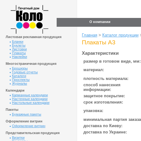
О компании
Главная
>
Каталог продукции
Листовая рекламная продукция
Плакаты А3
Бланки
Буклеты
Листовки
Характеристики
Плакаты
Наклейки
размер в готовом виде, мм:
Многостраничная продукция
Брошюры
материал:
Годовые отчеты
Каталоги
плотность материала:
Проспекты
Журналы
способ нанесения
информации:
Календари
Карманные календари
защитное покрытие:
Настенные календари
срок изготовления:
Настольные календари
Пакеты
упаковка:
Бумажные пакеты
минимальная партия заказа
Оформление витрин
доставка по Киеву:
Оформление витрин
доставка по Украине:
Представительская продукция
Визитки